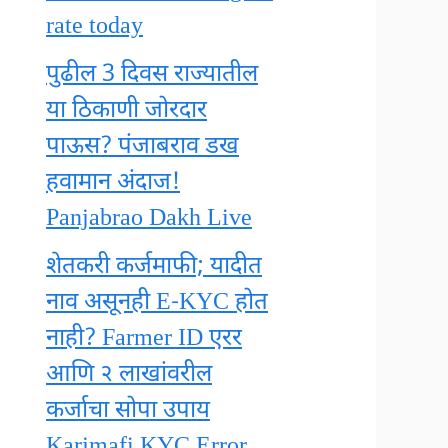
rate today
पुढील 3 दिवस राज्यातील
या ठिकाणी जोरदार
पाऊस? पंजाबराव डख
हवामान अंदाज!
Panjabrao Dakh Live
शेतकरी कर्जमाफी; यादीत
नाव असूनही E-KYC होत
नाही? Farmer ID एरर
आणि २ लाखांवरील
कर्जाचा सोपा उपाय
Karjmafi KYC Error